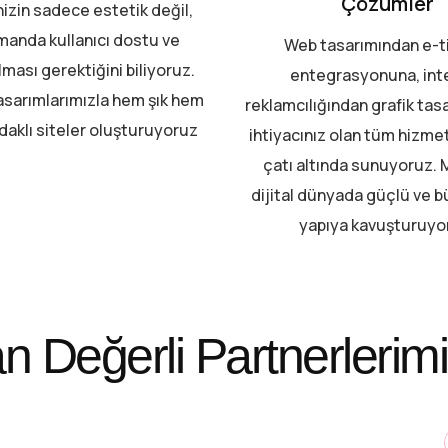
Çözümler
izin sadece estetik değil,
manda kullanıcı dostu ve
Web tasarımından e-t
lması gerektiğini biliyoruz.
entegrasyonuna, int
tasarımlarımızla hem şık hem
reklamcılığından grafik tas
daklı siteler oluşturuyoruz
ihtiyacınız olan tüm hizmetl
çatı altında sunuyoruz. 
dijital dünyada güçlü ve b
yapıya kavuşturuyo
an Değerli Partnerlerimi