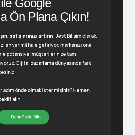
ile Google
a Ön Plana Çıkın!
ın, satışlarınızı artırın!
Jest Bilişim olarak,
 en verimli hale getiriyor, markanızı öne
erle potansiyel müşterilerinize tam
yoruz. Dijital pazarlama dünyasında fark
esiniz.
ir adım önde olmak ister misiniz? Hemen
teklif
alın!
Daha Fazla Bilgi