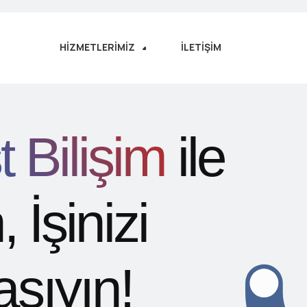
HIZMETLERIMIZ
İLETIŞIM
t Bilişim
ile
 İşinizi
şıyın!