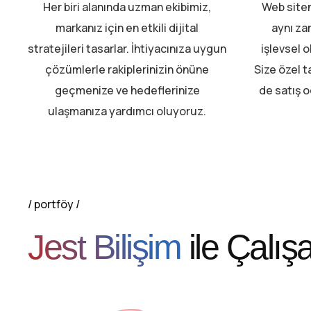
Her biri alanında uzman ekibimiz,
Web siten
markanız için en etkili dijital
aynı za
stratejileri tasarlar. İhtiyacınıza uygun
işlevsel o
çözümlerle rakiplerinizin önüne
Size özel 
geçmenize ve hedeflerinize
de satış o
ulaşmanıza yardımcı oluyoruz.
portföy
Jest Bilişim
ile Çalış