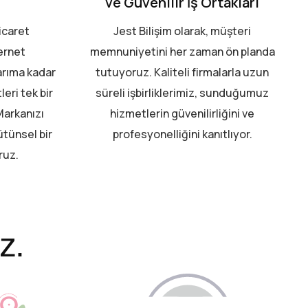
ve Güvenilir İş Ortakları
icaret
Jest Bilişim olarak, müşteri
ernet
memnuniyetini her zaman ön planda
arıma kadar
tutuyoruz. Kaliteli firmalarla uzun
eri tek bir
süreli işbirliklerimiz, sunduğumuz
Markanızı
hizmetlerin güvenilirliğini ve
ütünsel bir
profesyonelliğini kanıtlıyor.
ruz.
z.