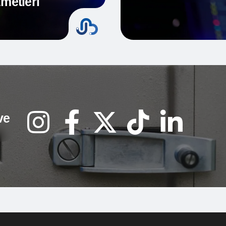
metleri
ve